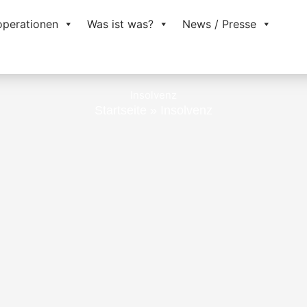
operationen
Was ist was?
News / Presse
Insolvenz
Startseite
»
Insolvenz