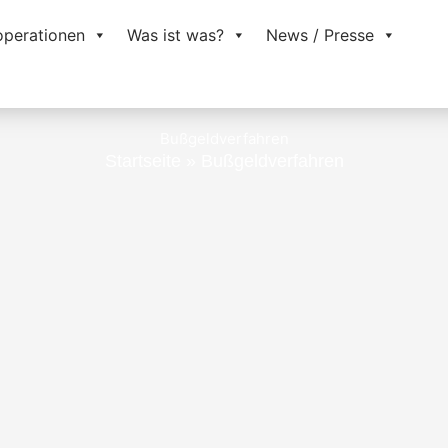
operationen
Was ist was?
News / Presse
Bußgeldverfahren
Startseite
»
Bußgeldverfahren